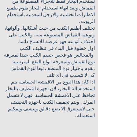
نستخدم البخار فقط للاجزاء المصنوعة من
القماش وبعد انهاء استخدام البخار نقوم بتلميع
الاطارات الخشبية والارجل المعدنية باستخدام
الزيوت .
تختلف أطقم الكنب من حيث أشكالها، وألوانها،
ونوعية القماش المصنوعة منه، والكنب على
اختلاف أنواعه فهو عرضة للاتساخ دائما.
اول خطوة قبل البدء فى تنظيف الكنب
والمجالس هو فحص جسم الكنب جيدا لمعرفة
نوع القماش ولمعرفة انواع البقع المترسبة
.نقوم باختيار نوع المنظف تبعا لنوع القماش
كى لا نتسبب فى اى تلف
اذا كان هذا النوع من الاقمشة الحساسة يتم
استخدام الة البخار، لان اجهزة التنظيف بالبخار
تحافظ على الاقمشة الحساسة فهى لا تتحمل
الفرك . ويتم تجفيف الكنب باجهزة التجفيف
حتى لايستغرق الا بضع دقائق وينشف ويمكنم
استعمالة .