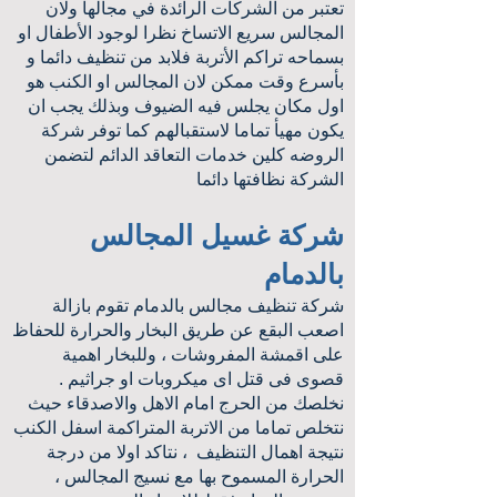
تعتبر من الشركات الرائدة في مجالها ولان
المجالس سريع الاتساخ نظرا لوجود الأطفال او
بسماحه تراكم الأتربة فلابد من تنظيف دائما و
بأسرع وقت ممكن لان المجالس او الكنب هو
اول مكان يجلس فيه الضيوف وبذلك يجب ان
يكون مهيأ تماما لاستقبالهم كما توفر شركة
الروضه كلين خدمات التعاقد الدائم لتضمن
الشركة نظافتها دائما
شركة غسيل المجالس
بالدمام
شركة تنظيف مجالس بالدمام تقوم بازالة
اصعب البقع عن طريق البخار والحرارة للحفاظ
على اقمشة المفروشات ، وللبخار اهمية
قصوى فى قتل اى ميكروبات او جراثيم .
نخلصك من الحرج امام الاهل والاصدقاء حيث
نتخلص تماما من الاتربة المتراكمة اسفل الكنب
نتيجة اهمال التنظيف ، نتاكد اولا من درجة
الحرارة المسموح بها مع نسيج المجالس ،