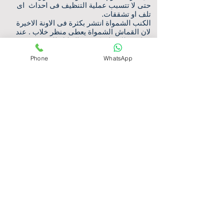
حتى لا تتسبب عملية التنظيف فى احداث اى
تلف او تشققات.
الكنب الشمواة انتشر بكثرة فى الاونة الاخيرة
لان القماش الشمواة يعطى منظر خلاب . عند
تنظيفة بالمنزل يكون هناك اثار للبقع وقد تتسبب
فى احداث تلف للاقمشة . نستخدم اجود وأأمن
منظفات مناسبة لهذة الاقمشة الكنب المصنع
Phone
WhatsApp
من الحديد يتواجد بصفة قليلة فى المنازل قد
تجدة موضوع فى الشرفات او حدائق الفلل
ويحتاج الى طرق معينة لتنظيفة .
المجلس هو واجهة البيوت امام الضيوف
والوافدين فهو عنوان نظافة البيت واناقتة .ازالة
الغبار من على المجلس هى اولى خطوات
التنظيف قبل الغسيل مع شركة الروضه كلين من
أفضل شركة تنظيف كنب ،باستخدام اقوى
شفاطات الاتربة وتنظيف الاطارات الخشب
والزخارف. ويمكننا ازالة كل حبات الغبار من على
الحواف عن طريق فرشاة صغيرة .يتم غسيل
الكنب بالماء والمنظفات الخاصة بنوع الكنب
.ونستخدم اجهزة الغسيل بالبخار للخامات
الحساسة .
ارخص اسعارشركة غسيل
الكنب بالدمام