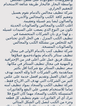
بواسطة البخار. فالبخار طريقة شائعة الاستخدام
للتعقيم الحراري.
شركة تنظيف مجالس بالدمام نقوم بغسيل
وتعقيم كافة الكنب والمجالس والاندريه
والصالون ايضا يتم غسيلة وتعقيمة.
اغلب الكنب والمجالس والصالونات الحديثة
تكون من النوع الذي يصعب على السيدات غسيله
، و لهذا نري بان الشركات المتخصصة في
تنظيف الكنب المنزل ، هي الحل الذي تحتاجين
اليه للتخلص من مشكلة الكنب والمجالس
والصالونات المتسخة.
شركة تنظيف كنب بالدمام الاولى فى مجال
تنظيف ستائر بالدمام بشهادةجميع عملاؤها
.نمتلك فريق عمل على أعلى قدر من الإحترافية
و المهنية فى مجال تنظيف الستائر في مكانها.
سعر تنظيف الستائر مع شركتنا اقل بكثير
مماتقدمة باقى الشركات لاننا ولله الحمد نهدف
الى اتقان العمل وتقديم افضل خدمة على عكس
كثير من الشركات التى تهدف الى الارباح فقط..
شركة تنظيف الكنب والسجاد بمواد تنظيف آمنه
تماما للاستخدام تقضي علي البقع والقاذورات
المتمسكة بالكنب والسجاد مهما كان النوع فلا
نترك أي اثر القاذورات. نقوم بتنظيف كل قطعه
وجزء من الكنب لنصل إلي الشكل المثالي