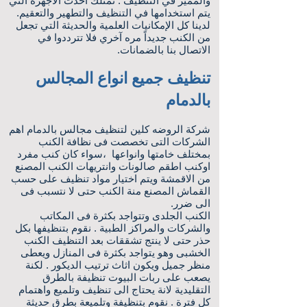
والمميز في التنظيف . نمتلك أحدث الأجهزة التي
يتم استخدامها في التنظيف والتطهير والتعقيم.
لدينا كل الإمكانيات العلمية والحديثة التي تجعل
من الكنب جديداً مره آخري فلا تترددوا في
الاتصال بنا بالضمانات.
تنظيف جميع انواع المجالس
بالدمام
شركة الروضه كلين لتنظيف مجالس بالدمام اهم
الشركات التى تخصصت فى نظافة الكنب
بمختلف خامتها وانواعها ،سواء كان كنب مفرد
اوكنب اطقم صالونات وانتريهات الكنب المصنع
من الاقمشة ويتم اختيار مواد تنظيف على حسب
القماش المصنع منة الكنب حتى لا نتسبب فى
الى ضرر.
الكنب الجلدى وتتواجد بكثرة فى المكاتب
والشركات والمراكز الطبية . نقوم بتنظيفها بكل
حذر حتى لا ينتج تشققات بعد التنظيف الكنب
الخشبى وهو يتواجد بكثرة فى المنازل ويعطى
منظر جميل ويكون اثاث ترتيب الديكور . لكنة
يصعب على ربات البيوت تنظيفة بالطرق
التقليدية لانة يحتاج الى تنظيف وتلميع واهتمام
كل فترة . نقوم بتنظيفة وتلميعة بطرق حديثة