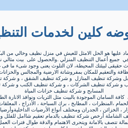
وضه كلين لخدمات التنظ
د عليها هو الحل الامثل للعيش في منزل نظيف وخالي من البكتري
ي جميع أعمال التنظيف المنزلي .والحصول على بيت مثالي
لوث حقيقى لبيئتك المحيطة، لان التلوث يعنى وجود شىء ما فى
نظافة والتعقيم للمكان بمفروشاتة الارضية والمجالس والخزان
 وشركة تنظيف المنازل و شركة تنظيف الشقق ، و شركة ت
ب و شركة تنظيف الشركات ، و شركة تنظيف الكنب و شركة تن
المسابح و شركة تنظيف خزانات المياة
فة السامان الموجودة بالبيت مثل الثريات ونوافذ الانارة الطبي
مام ،المنظرات ، المطابخ ، برك السباحة ، الأدراج ، المعلقات 
وار ، الخزائن ، الجدران ومختلف أنواع الأرضيات الداخليةوأرضيا
ف الشاملة أرخص شركة تنظيف بالدمام تعقيم شاامل للفلل وا
مالة تتصف بالامانة ويتحرى الاهتمام والدقة طوال فترات العم